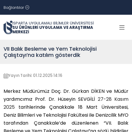
Bağlantılar
ISPARTA UYGULAMALI BİLİMLER ÜNİVERSİTESİ
SU ÜRÜNLERİ UYGULAMA VE ARAŞTIRMA
MERKEZİ
VII Balık Besleme ve Yem Teknolojisi
Çalıştayı’na katılım gösterdik
Yayın Tarihi: 01.12.2025 14:16
Merkez Müdürümüz Doç. Dr. Gürkan DİKEN ve Müdür
yardımcımız Prof. Dr. Hüseyin SEVGİLİ
27-28 Kasım
2025
tarihlerinde Çanakkale 18 Mart Üniversitesi,
Deniz Bilimleri ve Teknolojisi Fakültesi ile Denizcilik MYO
tarafından Çanakkale’de düzenlenen “VII. Balık
Besleme ve Yem Teknolojisi Çalıştayı”na sözlü bildiriler